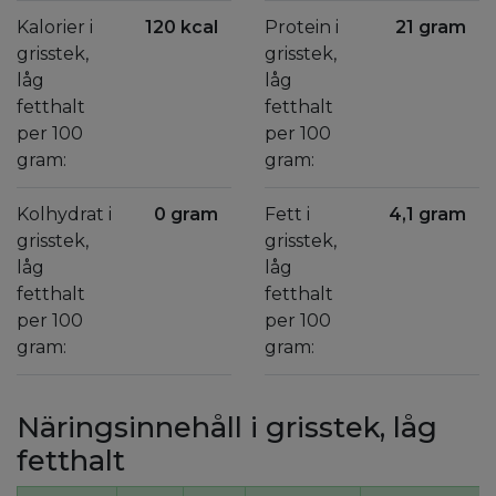
Kalorier i
120 kcal
Protein i
21 gram
grisstek,
grisstek,
låg
låg
fetthalt
fetthalt
per 100
per 100
gram:
gram:
Kolhydrat i
0 gram
Fett i
4,1 gram
grisstek,
grisstek,
låg
låg
fetthalt
fetthalt
per 100
per 100
gram:
gram:
Näringsinnehåll i grisstek, låg
fetthalt