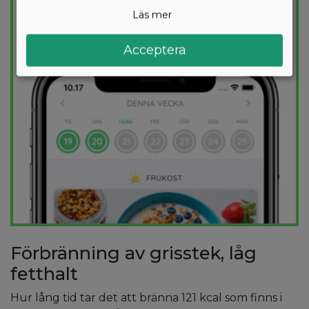
kalorimål varje dag.
Läs mer
PROVA
GRATIS
Acceptera
Förbränning av grisstek, låg
fetthalt
Hur lång tid tar det att bränna 121 kcal som finns i