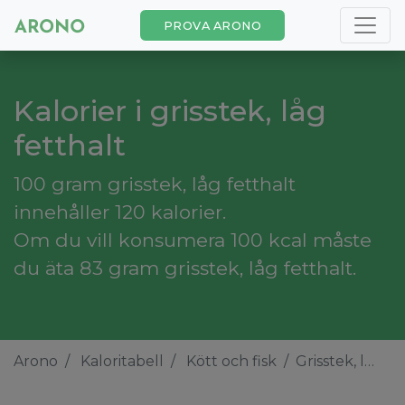
PROVA ARONO
Kalorier i grisstek, låg
fetthalt
100 gram grisstek, låg fetthalt
innehåller 120 kalorier.
Om du vill konsumera 100 kcal måste
du äta 83 gram grisstek, låg fetthalt.
Arono
Kaloritabell
Kött och fisk
Grisstek, låg fetthalt