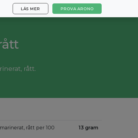
LÄS MER
PROVA ARONO
rått
nerat, rått.
, marinerat, rått per 100
13 gram