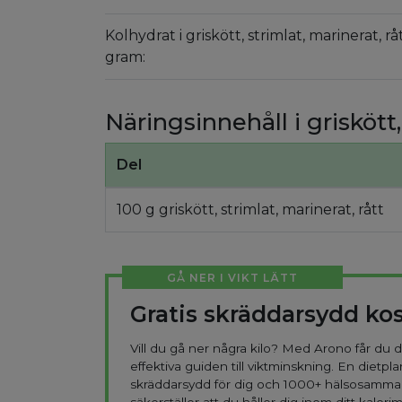
Kolhydrat i griskött, strimlat, marinerat, r
gram:
Näringsinnehåll i griskött,
Del
100 g griskött, strimlat, marinerat, rått
GÅ NER I VIKT LÄTT
Gratis skräddarsydd ko
Vill du gå ner några kilo? Med Arono får du
effektiva guiden till viktminskning. En dietpla
skräddarsydd för dig och 1000+ hälsosamma