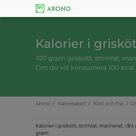
Kalorier i grisköt
100 gram griskött, strimlat, mari
Om du vill konsumera 100 kcal må
Arono
Kaloritabell
Kött och fisk
Gr
Kalorier i griskött, strimlat, marinerat, rått
gram: