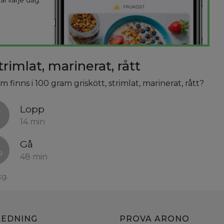
ål varje dag.
rimlat, marinerat, rått
m finns i 100 gram griskött, strimlat, marinerat, rått?
Lopp
14 min
Gå
48 min
kg.
LEDNING
PROVA ARONO