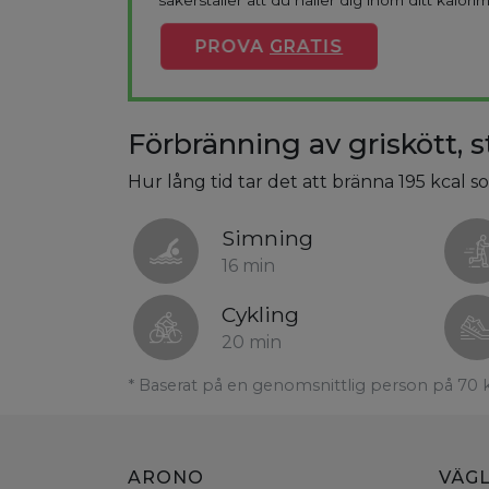
säkerställer att du håller dig inom ditt kalorim
PROVA
GRATIS
Förbränning av griskött, st
Hur lång tid tar det att bränna 195 kcal so
Simning
16 min
Cykling
20 min
* Baserat på en genomsnittlig person på 70 
ARONO
VÄG