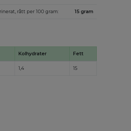
arinerat, rått per 100 gram:
15 gram
Kolhydrater
Fett
1,4
15