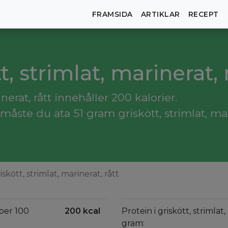
FRAMSIDA
ARTIKLAR
RECEPT
t, strimlat, marinerat, 
nerat, rått innehåller 200 kalorier.
ste du äta 51 gram griskött, strimlat, mari
iskött, strimlat, marinerat, rått
 per 100
200 kcal
Protein i griskött, strimlat
gram: