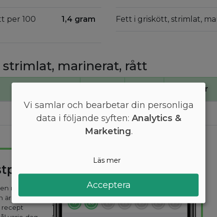
ått per 100
1,4 gram
Fett i griskött, strimlat, m
 strimlat, marinerat, rått
Kcal
Kj
Proteiner
Vi samlar och bearbetar din personliga
200
810
13
data i följande syften:
Analytics &
Marketing
.
Läs mer
stplan
Acceptera
 den mest
n är
 recept