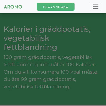
PROVA ARONO
Kalorier i gräddpotatis,
vegetabilisk
fettblandning
100 gram gräddpotatis, vegetabilisk
fettblandning innehåller 100 kalorier.
Om du vill konsumera 100 kcal måste
du äta 99 gram gräddpotatis,
vegetabilisk fettblandning.