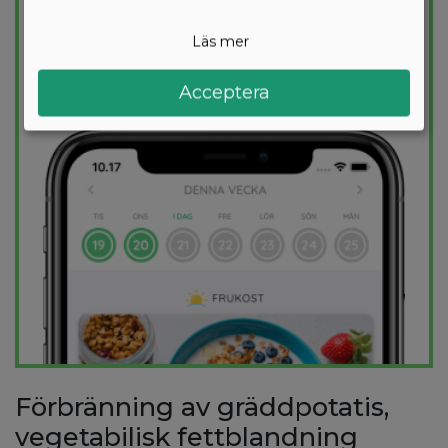
säkerställer att du håller dig inom ditt
kalorimål varje dag.
Läs mer
Acceptera
PROVA
GRATIS
Förbränning av gräddpotatis,
vegetabilisk fettblandning