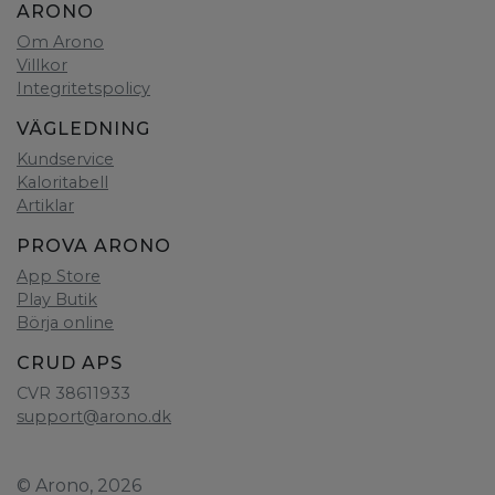
ARONO
Om Arono
Villkor
Integritetspolicy
VÄGLEDNING
Kundservice
Kaloritabell
Artiklar
PROVA ARONO
App Store
Play Butik
Börja online
CRUD APS
CVR 38611933
support@arono.dk
© Arono, 2026