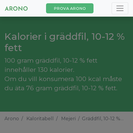
PROVA ARONO
Kalorier i gräddfil, 10-12 %
fett
100 gram gräddfil, 10-12 % fett
innehåller 130 kalorier.
Om du vill konsumera 100 kcal måste
du äta 76 gram gräddfil, 10-12 % fett.
Arono
Kaloritabell
Mejeri
Gräddfil, 10-12 % fett