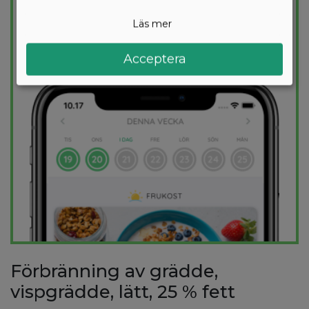
säkerställer att du håller dig inom ditt
kalorimål varje dag.
Läs mer
PROVA
GRATIS
Acceptera
Förbränning av grädde,
vispgrädde, lätt, 25 % fett