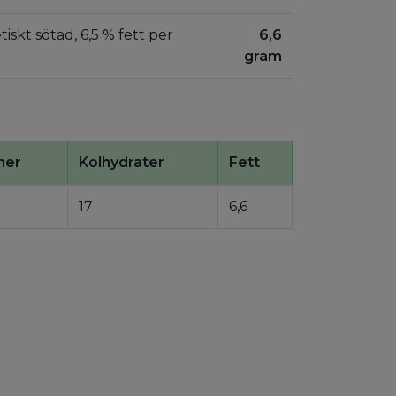
etiskt sötad, 6,5 % fett per
6,6
gram
ner
Kolhydrater
Fett
17
6,6