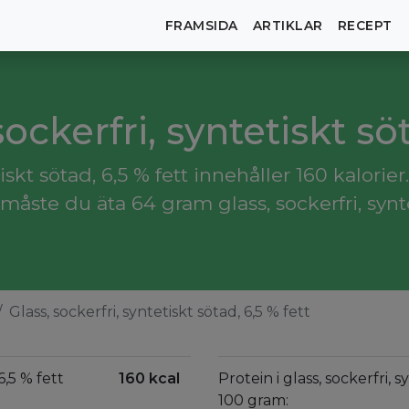
FRAMSIDA
ARTIKLAR
RECEPT
sockerfri, syntetiskt sö
iskt sötad, 6,5 % fett innehåller 160 kalorier.
ste du äta 64 gram glass, sockerfri, syntet
Glass, sockerfri, syntetiskt sötad, 6,5 % fett
6,5 % fett
160 kcal
Protein i glass, sockerfri, s
100 gram: