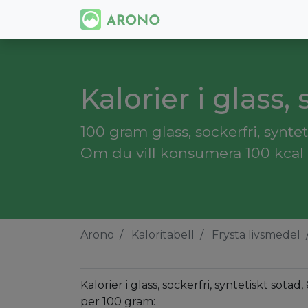
Kalorier i glass, 
100 gram glass, sockerfri, syntet
Om du vill konsumera 100 kcal må
Arono
Kaloritabell
Frysta livsmedel
Kalorier i glass, sockerfri, syntetiskt sötad, 
per 100 gram: