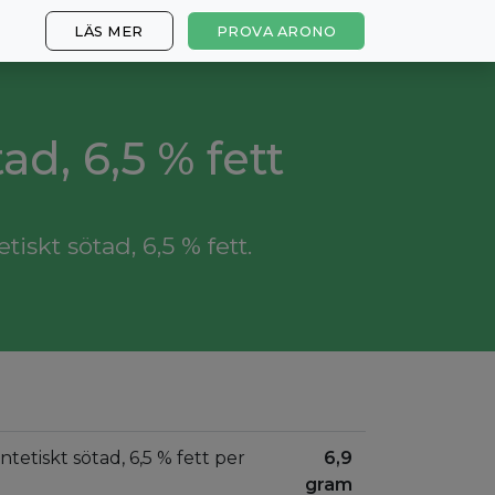
LÄS MER
PROVA ARONO
tad, 6,5 % fett
iskt sötad, 6,5 % fett.
yntetiskt sötad, 6,5 % fett per
6,9
gram