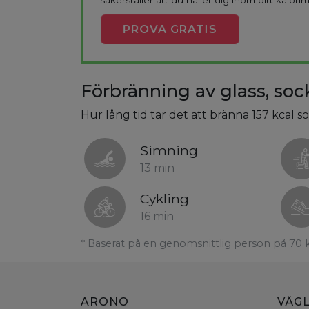
säkerställer att du håller dig inom ditt kalorim
PROVA
GRATIS
Förbränning av glass, socke
Hur lång tid tar det att bränna 157 kcal som
Simning
13 min
Cykling
16 min
* Baserat på en genomsnittlig person på 70 
ARONO
VÄG