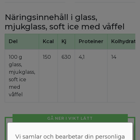
Näringsinnehåll i glass,
mjukglass, soft ice med våffel
Del
Kcal
Kj
Proteiner
Kolhydrate
100 g
150
630
4,1
14
glass,
mjukglass,
soft ice
med
våffel
GÅ NER I VIKT LÄTT
Gratis skräddarsydd
Vi samlar och bearbetar din personliga