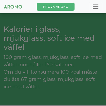
PROVA ARONO
Kalorier i glass,
mjukglass, soft ice med
våffel
100 gram glass, mjukglass, soft ice med
våffel innehåller 150 kalorier.
Om du vill konsumera 100 kcal måste
du äta 67 gram glass, mjukglass, soft
ice med våffel.