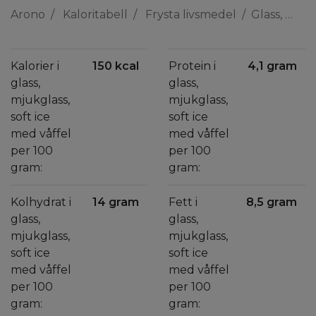
Arono
Kaloritabell
Frysta livsmedel
Glass, mjukglass, soft ice med våffel
Kalorier i
150 kcal
Protein i
4,1 gram
glass,
glass,
mjukglass,
mjukglass,
soft ice
soft ice
med våffel
med våffel
per 100
per 100
gram:
gram:
Kolhydrat i
14 gram
Fett i
8,5 gram
glass,
glass,
mjukglass,
mjukglass,
soft ice
soft ice
med våffel
med våffel
per 100
per 100
gram:
gram: