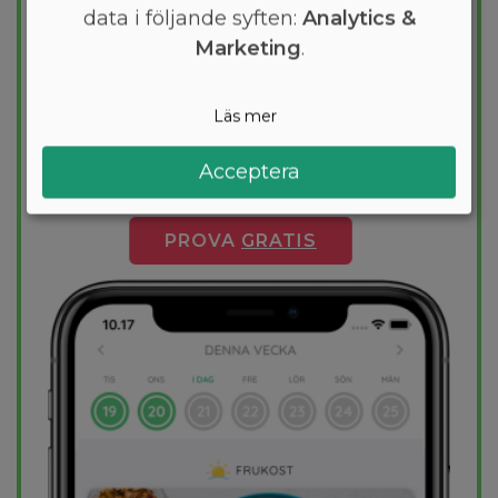
kostplan
data i följande syften:
Analytics &
Marketing
.
Vill du gå ner några kilo? Med Arono får du
den mest effektiva guiden till
viktminskning. En dietplan är skräddarsydd
Läs mer
för dig och 1000+ hälsosamma recept
säkerställer att du håller dig inom ditt
Acceptera
kalorimål varje dag.
PROVA
GRATIS