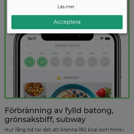
kalorimål varje dag.
Läs mer
PROVA
GRATIS
Acceptera
Förbränning av fylld batong,
grönsaksbiff, subway
Hur lång tid tar det att bränna 182 kcal som finns i