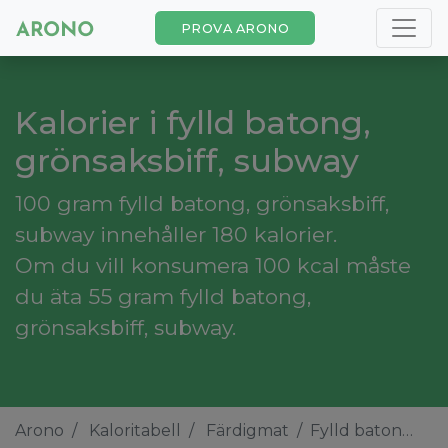
PROVA ARONO
Kalorier i fylld batong,
grönsaksbiff, subway
100 gram fylld batong, grönsaksbiff,
subway innehåller 180 kalorier.
Om du vill konsumera 100 kcal måste
du äta 55 gram fylld batong,
grönsaksbiff, subway.
Arono
Kaloritabell
Färdigmat
Fylld batong, grönsaksbiff, subway