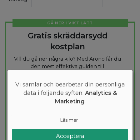
GÅ NER I VIKT LÄTT
Gratis skräddarsydd
kostplan
Vill du gå ner några kilo? Med Arono får du
den mest effektiva guiden till
viktminskning. En dietplan är skräddarsydd
för dig och 1000+ hälsosamma recept
Vi samlar och bearbetar din personliga
säkerställer att du håller dig inom ditt
data i följande syften:
Analytics &
kalorimål varje dag.
Marketing
.
PROVA
GRATIS
Läs mer
Acceptera