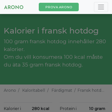
PROVA ARONO
Kalorier i fransk hotdog
100 gram fransk hotdog innehåller 280
kalorier.
Om du vill konsumera 100 kcal måste
du äta 35 gram fransk hotdog.
Arono
Kaloritabell
Färdigmat
Fransk hotdog
Kalorier i
280 kcal
Protein i
10 gram