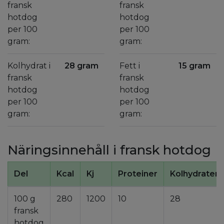
fransk
fransk
hotdog
hotdog
per 100
per 100
gram:
gram:
Kolhydrat i
28 gram
Fett i
15 gram
fransk
fransk
hotdog
hotdog
per 100
per 100
gram:
gram:
Näringsinnehåll i fransk hotdog
Del
Kcal
Kj
Proteiner
Kolhydrater
100 g
280
1200
10
28
fransk
hotdog