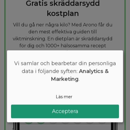
Gratis skräddarsydd
kostplan
Vill du gå ner några kilo? Med Arono får du
den mest effektiva guiden till
viktminskning. En dietplan är skräddarsydd
för dig och 1000+ hälsosamma recept
säkerställer att du håller dig inom ditt
kalorimål varje dag.
Vi samlar och bearbetar din personliga
data i följande syften:
Analytics &
PROVA
GRATIS
Marketing
.
Läs mer
Acceptera