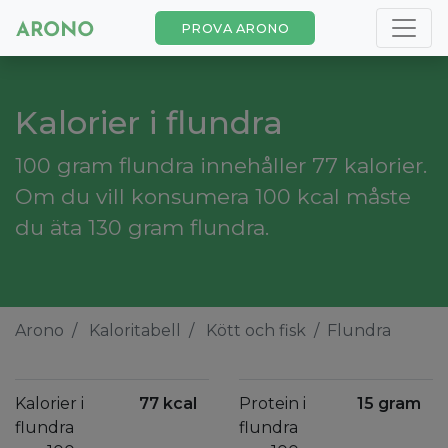
PROVA ARONO
Kalorier i flundra
100 gram flundra innehåller 77 kalorier.
Om du vill konsumera 100 kcal måste
du äta 130 gram flundra.
Arono
Kaloritabell
Kött och fisk
Flundra
Kalorier i
77 kcal
Protein i
15 gram
flundra
flundra