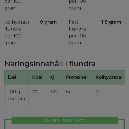
per 100
per 100
gram:
gram:
Kolhydrat i
0 gram
Fett i
1,8 gram
flundra
flundra
per 100
per 100
gram:
gram:
Näringsinnehåll i flundra
Del
Kcal
Kj
Proteiner
Kolhydrater
100 g
77
320
15
0
flundra
GÅ NER I VIKT LÄTT