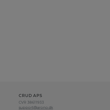
CRUD APS
CVR 38611933
support@arono.dk