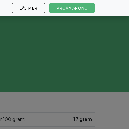
LÄS MER
PROVA ARONO
er 100 gram:
17 gram