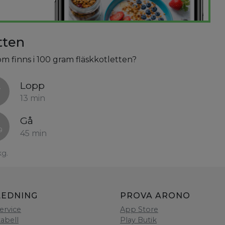
tten
om finns i 100 gram fläskkotletten?
Lopp
13 min
Gå
45 min
kg.
LEDNING
PROVA ARONO
ervice
App Store
tabell
Play Butik