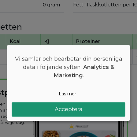
0 gram
Fett i fläskkotletten per 
letten
Kcal
Kj
Proteiner
180
760
17
Vi samlar och bearbetar din personliga
data i följande syften:
Analytics &
Marketing
.
stplan
Läs mer
 den mest
Acceptera
n är
 recept
ål varje dag.