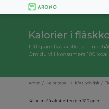
Kalorier i fläskk
100 gram fläskkotletten innehåll
Om du vill konsumera 100 kcal 
Arono
Kaloritabell
Kött och fisk
Fl
Kalorier i fläskkotletten per 100 gram: