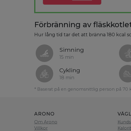
Förbränning av fläskkotle
Hur lång tid tar det att bränna 180 kcal s
Simning
15 min
Cykling
18 min
* Baserat på en genomsnittlig person på 70 
ARONO
VÄG
Om Arono
Kunds
Villkor
Kalori