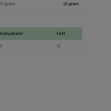
100 gram:
12 gram
Kolhydrater
Fett
0
12