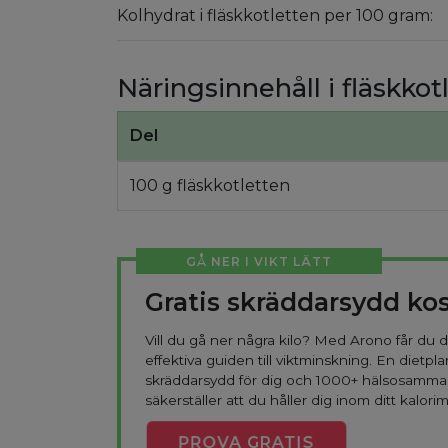
Kolhydrat i fläskkotletten per 100 gram:
Näringsinnehåll i fläskkot
Del
100 g fläskkotletten
GÅ NER I VIKT LÄTT
Gratis skräddarsydd ko
Vill du gå ner några kilo? Med Arono får du
effektiva guiden till viktminskning. En dietpla
skräddarsydd för dig och 1000+ hälsosamma
säkerställer att du håller dig inom ditt kalorim
PROVA
GRATIS