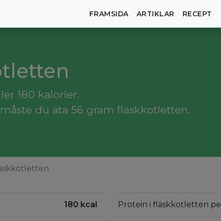
FRAMSIDA
ARTIKLAR
RECEPT
otletten
er 180 kalorier.
måste du äta 56 gram fläskkotletten.
äskkotletten
180 kcal
Protein i fläskkotletten p