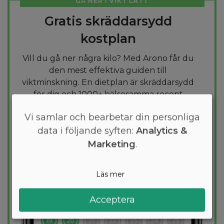
GÅ NER I VIKT LÄTT
Gratis skräddarsydd
kostplan
Vill du gå ner några kilo? Med Arono får du
den mest effektiva guiden till
viktminskning. En dietplan är skräddarsydd
för dig och 1000+ hälsosamma recept
säkerställer att du håller dig inom ditt
Vi samlar och bearbetar din personliga
kalorimål varje dag.
data i följande syften:
Analytics &
Marketing
.
PROVA
GRATIS
Läs mer
Acceptera