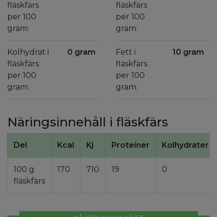
fläskfärs
fläskfärs
per 100
per 100
gram:
gram:
Kolhydrat i
0 gram
Fett i
10 gram
fläskfärs
fläskfärs
per 100
per 100
gram:
gram:
Näringsinnehåll i fläskfärs
Del
Kcal
Kj
Proteiner
Kolhydrater
100 g
170
710
19
0
fläskfärs