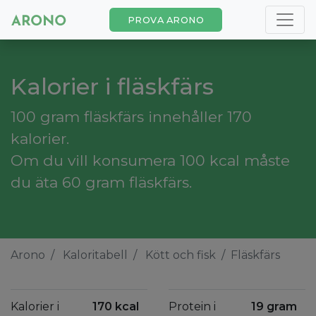
PROVA ARONO
Kalorier i fläskfärs
100 gram fläskfärs innehåller 170
kalorier.
Om du vill konsumera 100 kcal måste
du äta 60 gram fläskfärs.
Arono
Kaloritabell
Kött och fisk
Fläskfärs
Kalorier i
170 kcal
Protein i
19 gram