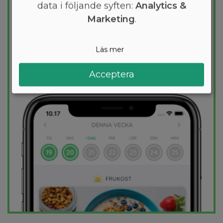
den mest effektiva guiden till
data i följande syften:
Analytics &
viktminskning. En dietplan är skräddarsydd
Marketing
.
för dig och 1000+ hälsosamma recept
säkerställer att du håller dig inom ditt
Läs mer
kalorimål varje dag.
Acceptera
PROVA
GRATIS