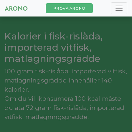
PROVA ARONO
Kalorier i fisk-rislåda,
importerad vitfisk,
matlagningsgrädde
100 gram fisk-rislåda, importerad vitfisk,
matlagningsgrädde innehåller 140
kalorier.
Om du vill konsumera 100 kcal måste
du äta 72 gram fisk-rislåda, importerad
vitfisk, matlagningsgrädde.