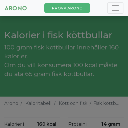
PROVA ARONO
Kalorier i fisk köttbullar
100 gram fisk köttbullar innehåller 160
kalorier.
Om du vill konsumera 100 kcal måste
du äta 65 gram fisk köttbullar.
Arono
Kaloritabell
Kött och fisk
Fisk köttbullar
Kalorier i
160 kcal
Protein i
14 gram