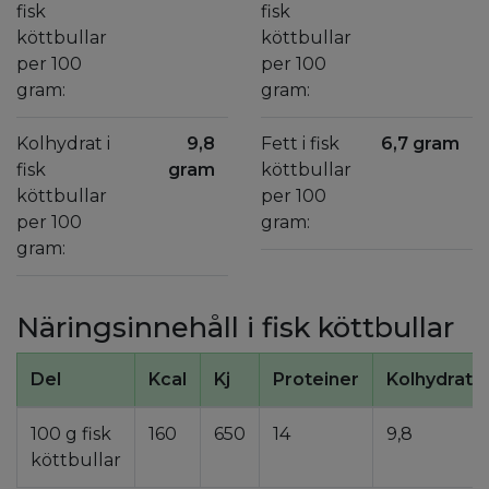
fisk
fisk
köttbullar
köttbullar
per 100
per 100
gram:
gram:
Kolhydrat i
9,8
Fett i fisk
6,7 gram
fisk
gram
köttbullar
köttbullar
per 100
per 100
gram:
gram:
Näringsinnehåll i fisk köttbullar
Del
Kcal
Kj
Proteiner
Kolhydrate
100 g fisk
160
650
14
9,8
köttbullar