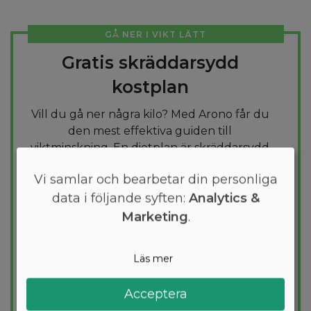
GÅ NER I VIKT LÄTT
Gratis skräddarsydd
kostplan
Vill du gå ner några kilo? Med Arono får du
den mest effektiva guiden till
viktminskning. En dietplan är skräddarsydd
för dig och 1000+ hälsosamma recept
Vi samlar och bearbetar din personliga
säkerställer att du håller dig inom ditt
data i följande syften:
Analytics &
kalorimål varje dag.
Marketing
.
PROVA
GRATIS
Läs mer
Acceptera