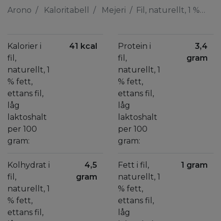
Arono
Kaloritabell
Mejeri
Fil, naturellt, 1 % fett, ettans fil, låg laktoshalt
Kalorier i
41 kcal
Protein i
3,4
fil,
fil,
gram
naturellt, 1
naturellt, 1
% fett,
% fett,
ettans fil,
ettans fil,
låg
låg
laktoshalt
laktoshalt
per 100
per 100
gram:
gram:
Kolhydrat i
4,5
Fett i fil,
1 gram
fil,
gram
naturellt, 1
naturellt, 1
% fett,
% fett,
ettans fil,
ettans fil,
låg