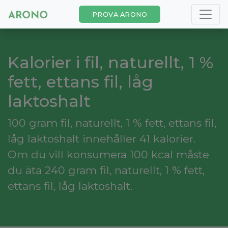
PROVA ARONO
Kalorier i fil, naturellt, 1 %
fett, ettans fil, låg
laktoshalt
100 gram fil, naturellt, 1 % fett, ettans fil,
låg laktoshalt innehåller 41 kalorier.
Om du vill konsumera 100 kcal måste
du äta 240 gram fil, naturellt, 1 % fett,
ettans fil, låg laktoshalt.