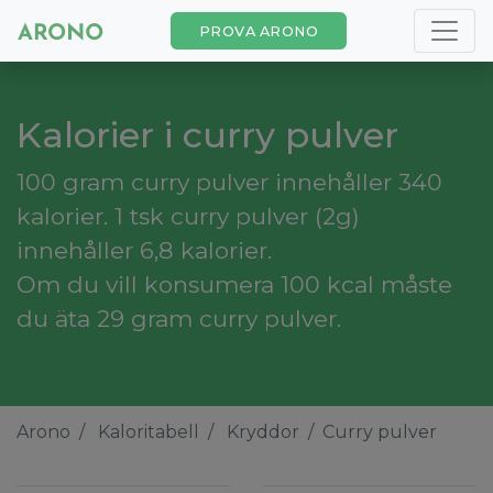
PROVA ARONO
Kalorier i curry pulver
100 gram curry pulver innehåller 340
kalorier. 1 tsk curry pulver (2g)
innehåller 6,8 kalorier.
Om du vill konsumera 100 kcal måste
du äta 29 gram curry pulver.
Arono
Kaloritabell
Kryddor
Curry pulver