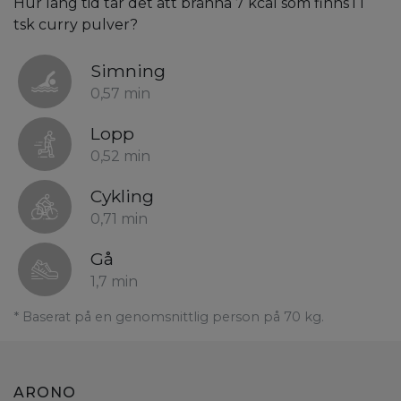
Hur lång tid tar det att bränna 7 kcal som finns i 1
tsk curry pulver?
Simning
0,57 min
Lopp
0,52 min
Cykling
0,71 min
Gå
1,7 min
* Baserat på en genomsnittlig person på 70 kg.
ARONO