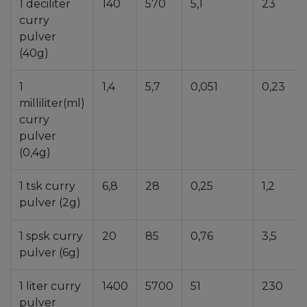
1 deciliter
140
570
5,1
23
curry
pulver
(40g)
1
1,4
5,7
0,051
0,23
milliliter(ml)
curry
pulver
(0,4g)
1 tsk curry
6,8
28
0,25
1,2
pulver (2g)
1 spsk curry
20
85
0,76
3,5
pulver (6g)
1 liter curry
1400
5700
51
230
pulver