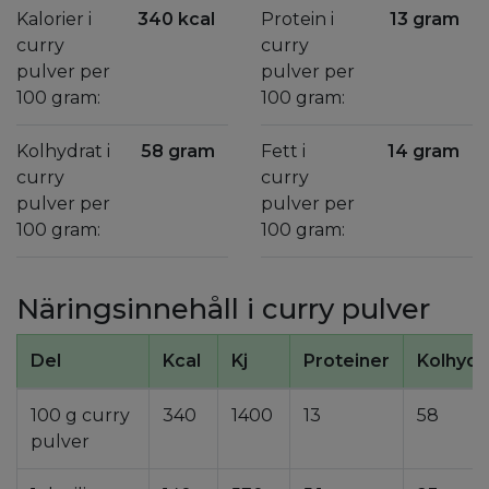
Kalorier i
340 kcal
Protein i
13 gram
curry
curry
pulver per
pulver per
100 gram:
100 gram:
Kolhydrat i
58 gram
Fett i
14 gram
curry
curry
pulver per
pulver per
100 gram:
100 gram:
Näringsinnehåll i curry pulver
Del
Kcal
Kj
Proteiner
Kolhydr
100 g curry
340
1400
13
58
pulver