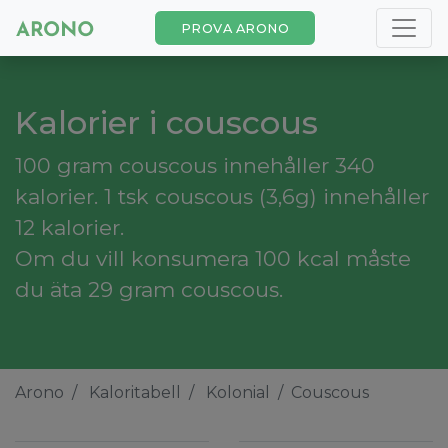
PROVA ARONO
Kalorier i couscous
100 gram couscous innehåller 340
kalorier. 1 tsk couscous (3,6g) innehåller
12 kalorier.
Om du vill konsumera 100 kcal måste
du äta 29 gram couscous.
Arono
Kaloritabell
Kolonial
Couscous