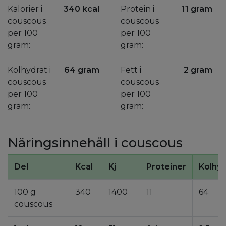
Kalorier i
340 kcal
Protein i
11 gram
couscous
couscous
per 100
per 100
gram:
gram:
Kolhydrat i
64 gram
Fett i
2 gram
couscous
couscous
per 100
per 100
gram:
gram:
Näringsinnehåll i couscous
Del
Kcal
Kj
Proteiner
Kolhyd
100 g
340
1400
11
64
couscous