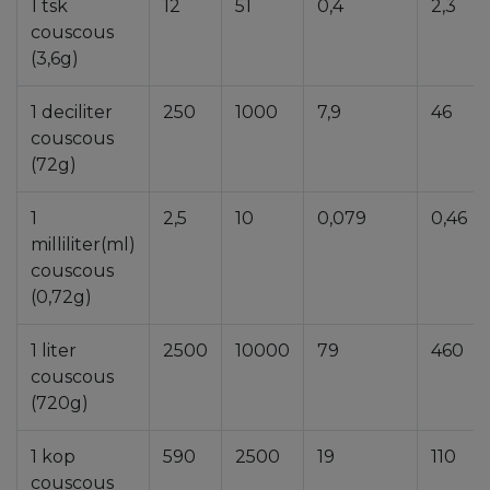
1 tsk
12
51
0,4
2,3
couscous
(3,6g)
1 deciliter
250
1000
7,9
46
couscous
(72g)
1
2,5
10
0,079
0,46
milliliter(ml)
couscous
(0,72g)
1 liter
2500
10000
79
460
couscous
(720g)
1 kop
590
2500
19
110
couscous