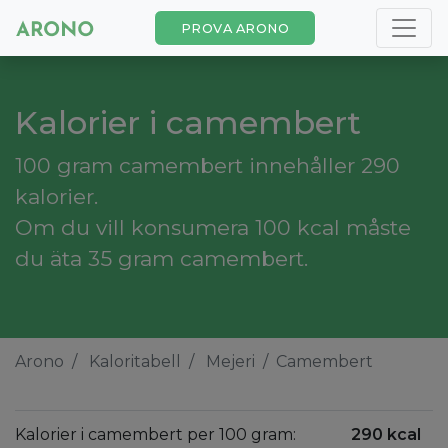
PROVA ARONO
Kalorier i camembert
100 gram camembert innehåller 290
kalorier.
Om du vill konsumera 100 kcal måste
du äta 35 gram camembert.
Arono
Kaloritabell
Mejeri
Camembert
Kalorier i camembert per 100 gram:
290 kcal