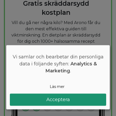
Gratis skräddarsydd
kostplan
Vill du gå ner några kilo? Med Arono får du
den mest effektiva guiden till
viktminskning. En dietplan är skräddarsydd
för dig och 1000+ hälsosamma recept
säkerställer att du håller dig inom ditt
kalorimål varje dag.
Vi samlar och bearbetar din personliga
data i följande syften:
Analytics &
PROVA
GRATIS
Marketing
.
Läs mer
Acceptera