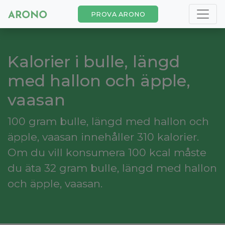
PROVA ARONO
Kalorier i bulle, längd
med hallon och äpple,
vaasan
100 gram bulle, längd med hallon och
äpple, vaasan innehåller 310 kalorier.
Om du vill konsumera 100 kcal måste
du äta 32 gram bulle, längd med hallon
och äpple, vaasan.