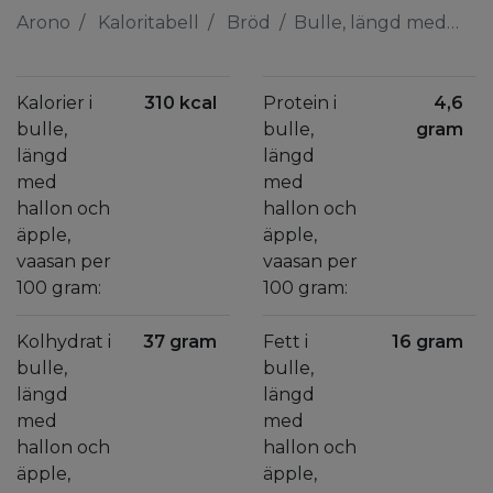
Arono
Kaloritabell
Bröd
Bulle, längd med hallon och äpple, vaasan
Kalorier i
310 kcal
Protein i
4,6
bulle,
bulle,
gram
längd
längd
med
med
hallon och
hallon och
äpple,
äpple,
vaasan per
vaasan per
100 gram:
100 gram:
Kolhydrat i
37 gram
Fett i
16 gram
bulle,
bulle,
längd
längd
med
med
hallon och
hallon och
äpple,
äpple,