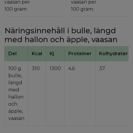
vaasan per
vaasan per
100 gram:
100 gram:
Näringsinnehåll i bulle, längd
med hallon och äpple, vaasan
Del
Kcal
Kj
Proteiner
Kolhydrater
100 g
310
1300
4,6
37
bulle,
längd
med
hallon
och
äpple,
vaasan