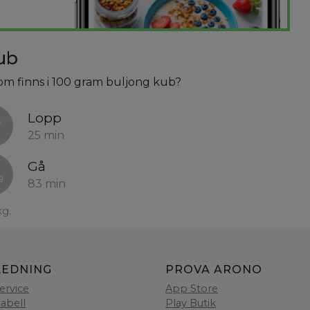
ub
som finns i 100 gram buljong kub?
Lopp
25 min
Gå
83 min
kg.
LEDNING
PROVA ARONO
ervice
App Store
tabell
Play Butik