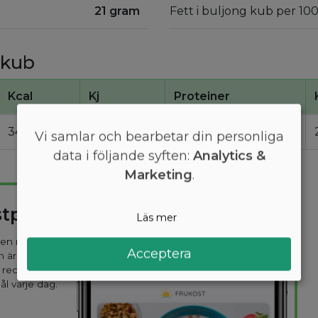
21 gram
Fett i buljong kub per 10
 kub
Kcal
Kj
Proteiner
340
1400
4,7
Vi samlar och bearbetar din personliga
data i följande syften:
Analytics &
Marketing
.
stplan
Läs mer
 den mest
Acceptera
n är
 recept
ål varje dag.