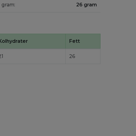
0 gram:
26 gram
Kolhydrater
Fett
21
26