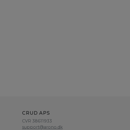
CRUD APS
CVR 38611933
support@arono.dk