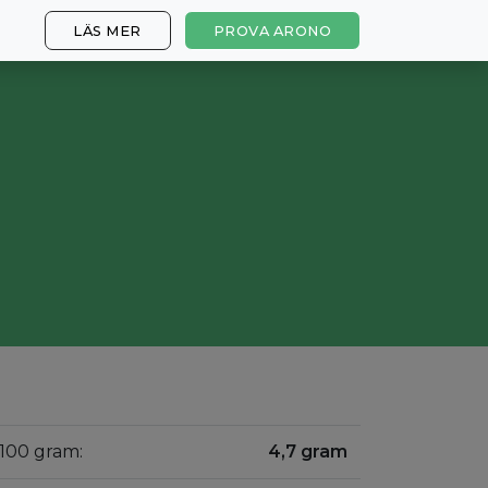
LÄS MER
PROVA ARONO
 100 gram:
4,7 gram