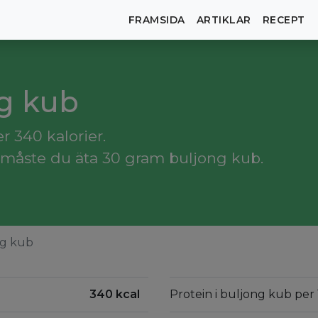
FRAMSIDA
ARTIKLAR
RECEPT
ng kub
 340 kalorier.
 måste du äta 30 gram buljong kub.
ng kub
340 kcal
Protein i buljong kub per