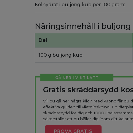
Kolhydrat i buljong kub per 100 gram:
Näringsinnehåll i buljong
Del
100 g buljong kub
GÅ NER I VIKT LÄTT
Gratis skräddarsydd ko
Vill du gå ner några kilo? Med Arono får du
effektiva guiden till viktminskning. En dietpla
skräddarsydd för dig och 1000+ hälsosamma
säkerställer att du håller dig inom ditt kalorim
PROVA
GRATIS