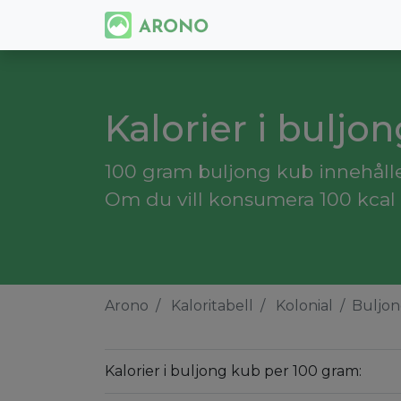
Kalorier i buljo
100 gram buljong kub innehåller
Om du vill konsumera 100 kcal
Arono
Kaloritabell
Kolonial
Buljo
Kalorier i buljong kub per 100 gram: