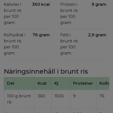
Kalorier i
360 kcal
Protein i
9 gram
brunt ris
brunt ris
per 100
per 100
gram:
gram:
Kolhydrat i
76 gram
Fett i
2,9 gram
brunt ris
brunt ris
per 100
per 100
gram:
gram:
Näringsinnehåll i brunt ris
Del
Kcal
Kj
Proteiner
Kolhyd
100 g brunt
360
1500
9
76
ris