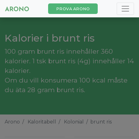
PROVA ARONO
Kalorier i brunt ris
100 gram brunt ris innehåller 360
kalorier. 1 tsk brunt ris (4g) innehåller 14
kalorier.
Om du vill konsumera 100 kcal måste
du äta 28 gram brunt ris.
Arono
Kaloritabell
Kolonial
brunt ris