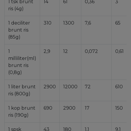
1 tsk brunt
14
61
0,36
3
ris (4g)
1 deciliter
310
1300
7,6
65
brunt ris
(85g)
1
2,9
12
0,072
0,61
milliliter(ml)
brunt ris
(0,8g)
1 liter brunt
2900
12000
72
610
ris (800g)
1 kop brunt
690
2900
17
150
ris (190g)
1 spsk
43
180
1,1
9,1