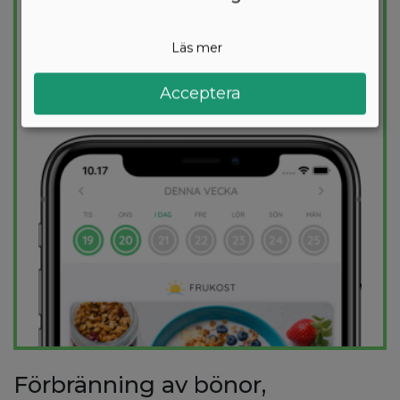
för dig och 1000+ hälsosamma recept
säkerställer att du håller dig inom ditt
Läs mer
kalorimål varje dag.
Acceptera
PROVA
GRATIS
Förbränning av bönor,