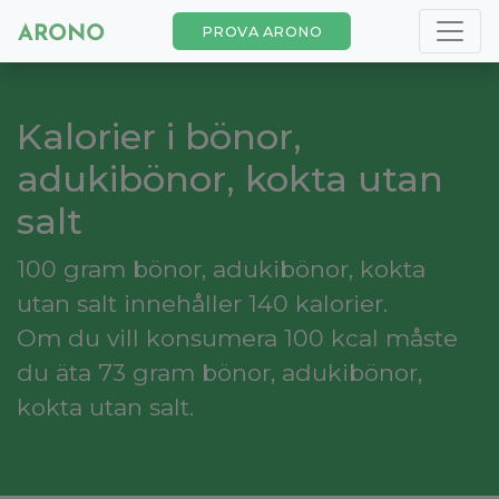
PROVA ARONO
Kalorier i bönor,
adukibönor, kokta utan
salt
100 gram bönor, adukibönor, kokta
utan salt innehåller 140 kalorier.
Om du vill konsumera 100 kcal måste
du äta 73 gram bönor, adukibönor,
kokta utan salt.