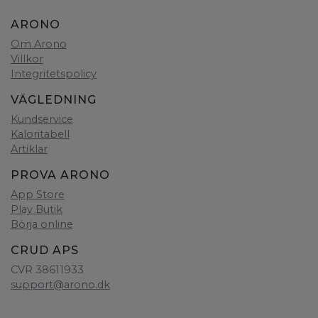
ARONO
Om Arono
Villkor
Integritetspolicy
VÄGLEDNING
Kundservice
Kaloritabell
Artiklar
PROVA ARONO
App Store
Play Butik
Börja online
CRUD APS
CVR 38611933
support@arono.dk