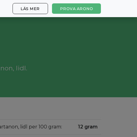
LÄS MER
PROVA ARONO
on, lidl.
kartanon, lidl per 100 gram:
12 gram