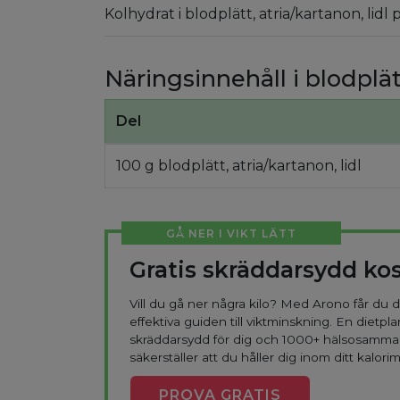
Kolhydrat i blodplätt, atria/kartanon, lidl
Näringsinnehåll i blodplätt
Del
100 g blodplätt, atria/kartanon, lidl
GÅ NER I VIKT LÄTT
Gratis skräddarsydd ko
Vill du gå ner några kilo? Med Arono får du
effektiva guiden till viktminskning. En dietpla
skräddarsydd för dig och 1000+ hälsosamma
säkerställer att du håller dig inom ditt kalorim
PROVA
GRATIS