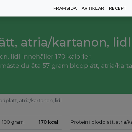
FRAMSIDA
ARTIKLAR
RECEPT
ätt, atria/kartanon, lidl
n, lidl innehåller 170 kalorier.
åste du äta 57 gram blodplätt, atria/kartan
odplätt, atria/kartanon, lidl
er 100 gram:
170 kcal
Protein i blodplätt, atria/