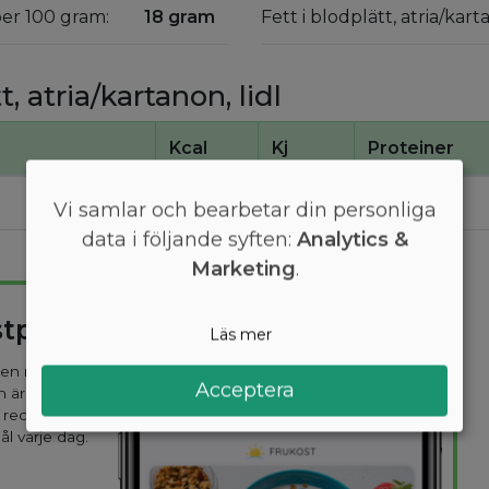
 per 100 gram:
18 gram
Fett i blodplätt, atria/kart
, atria/kartanon, lidl
Kcal
Kj
Proteiner
170
730
12
Vi samlar och bearbetar din personliga
data i följande syften:
Analytics &
Marketing
.
stplan
Läs mer
 den mest
Acceptera
n är
 recept
ål varje dag.