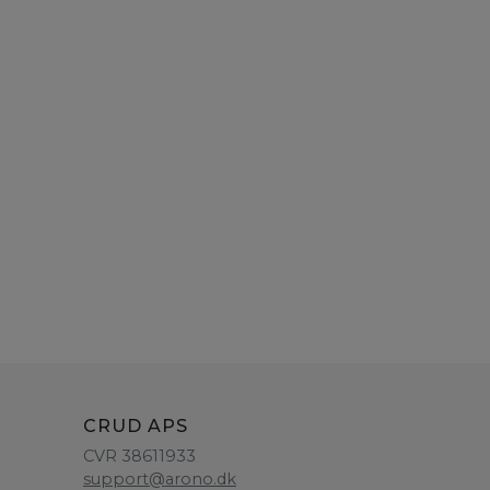
CRUD APS
CVR 38611933
support@arono.dk