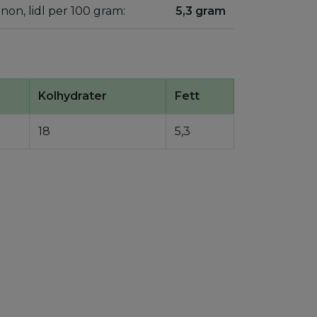
anon, lidl per 100 gram:
5,3 gram
Kolhydrater
Fett
18
5,3