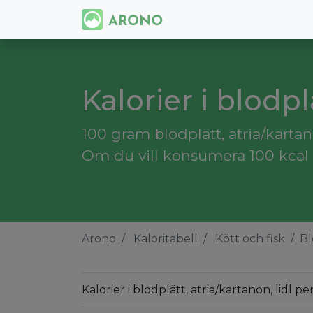
Kalorier i blodpl
100 gram blodplätt, atria/kartano
Om du vill konsumera 100 kcal m
Arono
Kaloritabell
Kött och fisk
Bl
Kalorier i blodplätt, atria/kartanon, lidl p