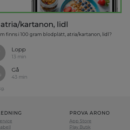
atria/kartanon, lidl
m finns i 100 gram blodplätt, atria/kartanon, lidl?
Lopp
13 min
Gå
43 min
kg.
LEDNING
PROVA ARONO
ervice
App Store
tabell
Play Butik