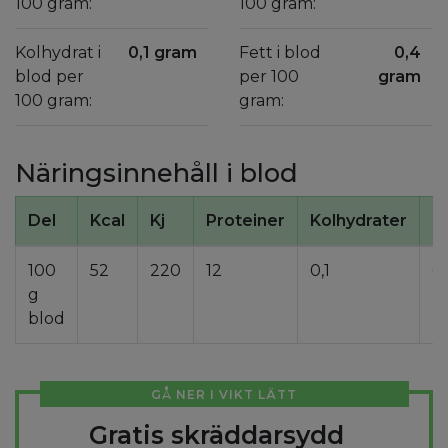
100 gram:
100 gram:
Kolhydrat i
0,1 gram
Fett i blod
0,4
blod per
per 100
gram
100 gram:
gram:
Näringsinnehåll i blod
Del
Kcal
Kj
Proteiner
Kolhydrater
F
100
52
220
12
0,1
0,
g
blod
GÅ NER I VIKT LÄTT
Gratis skräddarsydd