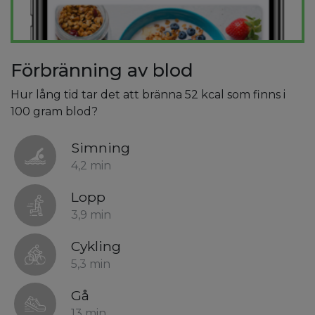
Förbränning av blod
Hur lång tid tar det att bränna 52 kcal som finns i
100 gram blod?
Simning
4,2 min
Lopp
3,9 min
Cykling
5,3 min
Gå
13 min