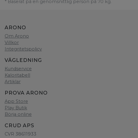
* Baserat på en genomsnittlig person på 70 kg.
ARONO
Om Arono
Villkor
Integritetspolicy
VÄGLEDNING
Kundservice
Kaloritabell
Artiklar
PROVA ARONO
App Store
Play Butik
Börja online
CRUD APS
CVR 38611933