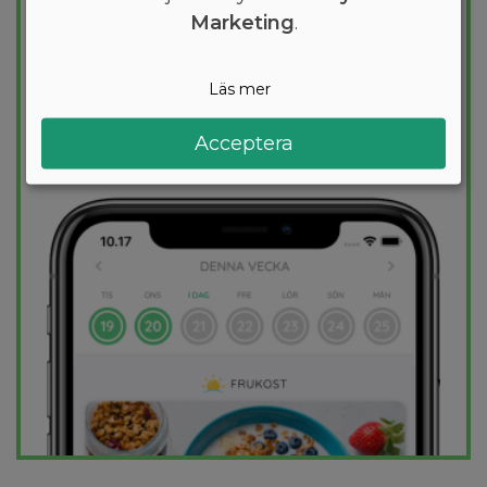
Marketing
.
viktminskning. En dietplan är skräddarsydd
för dig och 1000+ hälsosamma recept
säkerställer att du håller dig inom ditt
Läs mer
kalorimål varje dag.
Acceptera
PROVA
GRATIS