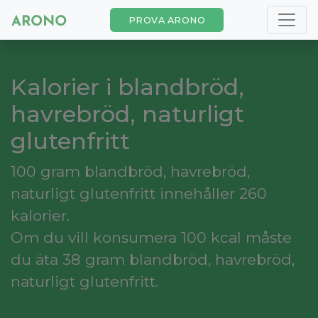
PROVA ARONO
Kalorier i blandbröd,
havrebröd, naturligt
glutenfritt
100 gram blandbröd, havrebröd,
naturligt glutenfritt innehåller 260
kalorier.
Om du vill konsumera 100 kcal måste
du äta 38 gram blandbröd, havrebröd,
naturligt glutenfritt.