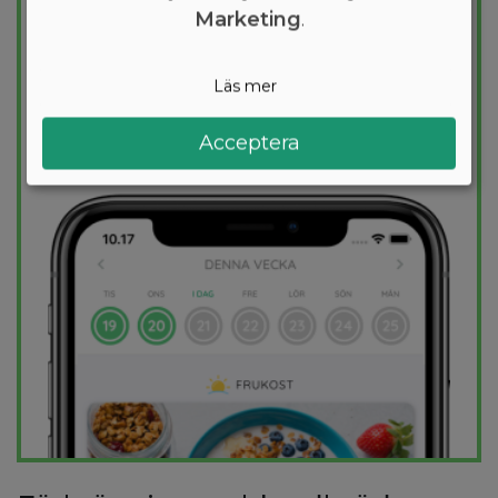
Marketing
.
viktminskning. En dietplan är skräddarsydd
för dig och 1000+ hälsosamma recept
säkerställer att du håller dig inom ditt
Läs mer
kalorimål varje dag.
Acceptera
PROVA
GRATIS