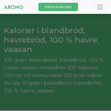
PROVA ARONO
Kalorier i blandbröd,
havrebröd, 100 % havre,
vaasan
100 gram blandbröd, havrebröd, 100 %
havre, vaasan innehåller 250 kalorier.
Om du vill konsumera 100 kcal måste
du äta 41 gram blandbröd, havrebröd,
100 % havre, vaasan.