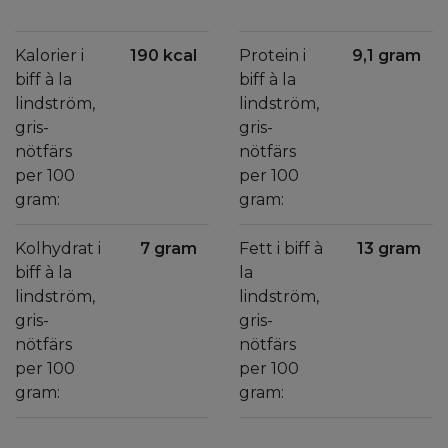
Kalorier i
190 kcal
Protein i
9,1 gram
biff à la
biff à la
lindström,
lindström,
gris-
gris-
nötfärs
nötfärs
per 100
per 100
gram:
gram:
Kolhydrat i
7 gram
Fett i biff à
13 gram
biff à la
la
lindström,
lindström,
gris-
gris-
nötfärs
nötfärs
per 100
per 100
gram:
gram: