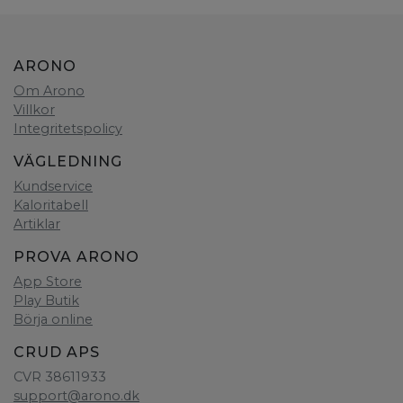
ARONO
Om Arono
Villkor
Integritetspolicy
VÄGLEDNING
Kundservice
Kaloritabell
Artiklar
PROVA ARONO
App Store
Play Butik
Börja online
CRUD APS
CVR 38611933
support@arono.dk