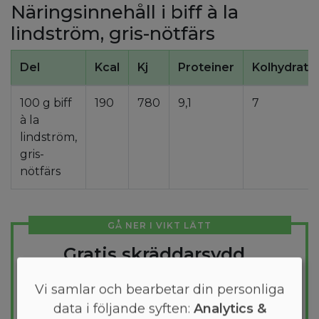
Näringsinnehåll i biff à la
lindström, gris-nötfärs
Del
Kcal
Kj
Proteiner
Kolhydrate
100 g biff
190
780
9,1
7
à la
lindström,
gris-
nötfärs
GÅ NER I VIKT LÄTT
Gratis skräddarsydd
kostplan
Vi samlar och bearbetar din personliga
Vill du gå ner några kilo? Med Arono får du
data i följande syften:
Analytics &