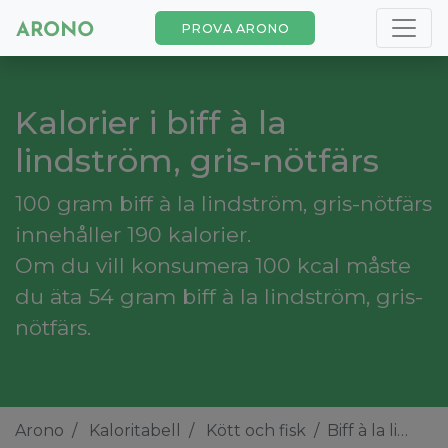
PROVA ARONO
Kalorier i biff à la
lindström, gris-nötfärs
100 gram biff à la lindström, gris-nötfärs
innehåller 190 kalorier.
Om du vill konsumera 100 kcal måste
du äta 54 gram biff à la lindström, gris-
nötfärs.
Arono
Kaloritabell
Kött och fisk
Biff à la lindström, gris-nötfärs