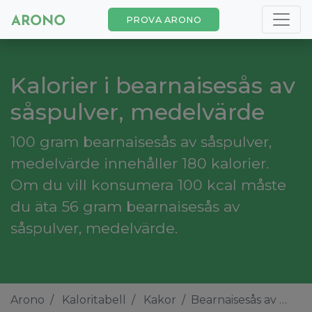
PROVA ARONO
Kalorier i bearnaisesås av
såspulver, medelvärde
100 gram bearnaisesås av såspulver,
medelvärde innehåller 180 kalorier.
Om du vill konsumera 100 kcal måste
du äta 56 gram bearnaisesås av
såspulver, medelvärde.
Arono
Kaloritabell
Kakor
Bearnaisesås av såspulver, medelvärde