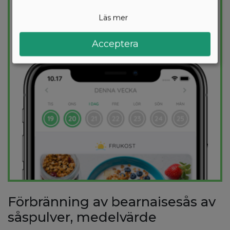
säkerställer att du håller dig inom ditt
kalorimål varje dag.
Läs mer
PROVA
GRATIS
Acceptera
Förbränning av bearnaisesås av
såspulver, medelvärde