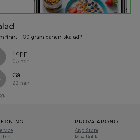
alad
om finns i 100 gram banan, skalad?
Lopp
6,5 min
Gå
22 min
kg.
LEDNING
PROVA ARONO
ervice
App Store
tabell
Play Butik