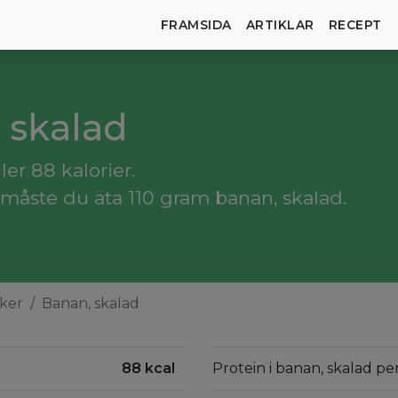
FRAMSIDA
ARTIKLAR
RECEPT
, skalad
er 88 kalorier.
måste du äta 110 gram banan, skalad.
ker
Banan, skalad
88 kcal
Protein i banan, skalad pe