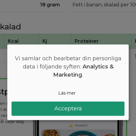
18 gram
Fett i banan, skalad per 1
skalad
Kcal
Kj
Proteiner
88
370
1,2
Vi samlar och bearbetar din personliga
data i följande syften:
Analytics &
Marketing
.
stplan
Läs mer
 den mest
Acceptera
n är
 recept
ål varje dag.