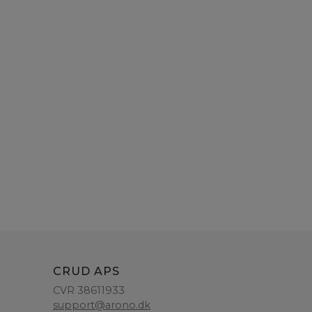
CRUD APS
CVR 38611933
support@arono.dk