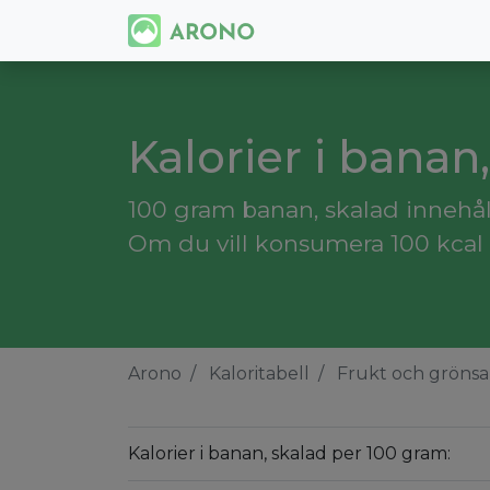
Kalorier i banan
100 gram banan, skalad innehåll
Om du vill konsumera 100 kcal 
Arono
Kaloritabell
Frukt och grönsa
Kalorier i banan, skalad per 100 gram: