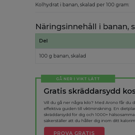
Kolhydrat i banan, skalad per 100 gram:
Näringsinnehåll i banan, 
Del
100 g banan, skalad
GÅ NER I VIKT LÄTT
Gratis skräddarsydd ko
Vill du gå ner några kilo? Med Arono får du
effektiva guiden till viktminskning. En dietpla
skräddarsydd för dig och 1000+ hälsosamma
säkerställer att du håller dig inom ditt kalorim
PROVA
GRATIS