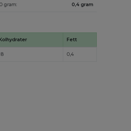
00 gram:
0,4 gram
Kolhydrater
Fett
18
0,4