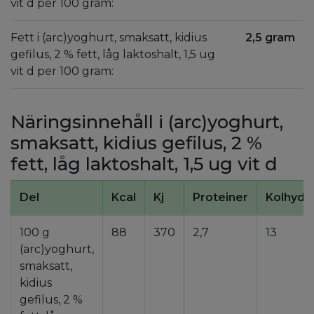
vit d per 100 gram:
Fett i (arc)yoghurt, smaksatt, kidius
2,5 gram
gefilus, 2 % fett, låg laktoshalt, 1,5 ug
vit d per 100 gram:
Näringsinnehåll i (arc)yoghurt,
smaksatt, kidius gefilus, 2 %
fett, låg laktoshalt, 1,5 ug vit d
Del
Kcal
Kj
Proteiner
Kolhydr
100 g
88
370
2,7
13
(arc)yoghurt,
smaksatt,
kidius
gefilus, 2 %