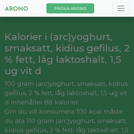
PROVA ARONO
Kalorier i (arc)yoghurt,
smaksatt, kidius gefilus, 2
% fett, låg laktoshalt, 1,5
ug vit d
100 gram (arc)yoghurt, smaksatt, kidius
gefilus, 2 % fett, låg laktoshalt, 1,5 ug vit
d innehåller 88 kalorier.
Om du vill konsumera 100 kcal måste
du äta 110 gram (arc)yoghurt, smaksatt,
kidius gefilus, 2 % fett, låg laktoshalt, 1,5