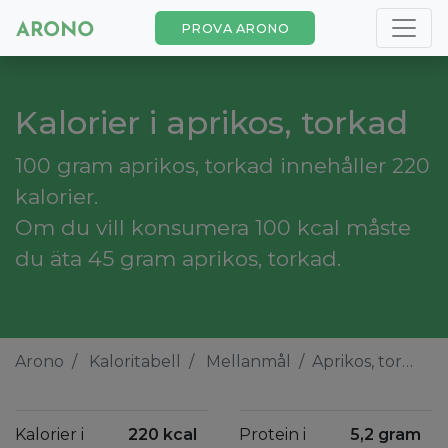
PROVA ARONO
Kalorier i aprikos, torkad
100 gram aprikos, torkad innehåller 220
kalorier.
Om du vill konsumera 100 kcal måste
du äta 45 gram aprikos, torkad.
Arono
Kaloritabell
Mellanmål
Aprikos, torkad
Kalorier i
220 kcal
Protein i
5,2 gram