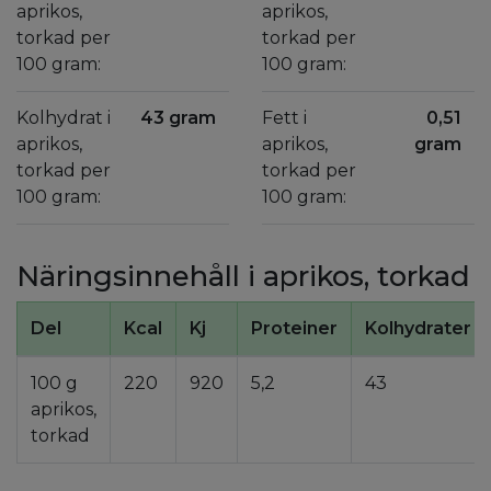
aprikos,
aprikos,
torkad per
torkad per
100 gram:
100 gram:
Kolhydrat i
43 gram
Fett i
0,51
aprikos,
aprikos,
gram
torkad per
torkad per
100 gram:
100 gram:
Näringsinnehåll i aprikos, torkad
Del
Kcal
Kj
Proteiner
Kolhydrater
100 g
220
920
5,2
43
aprikos,
torkad