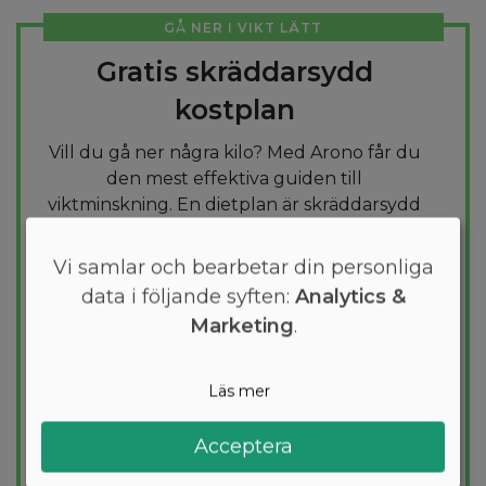
GÅ NER I VIKT LÄTT
Gratis skräddarsydd
kostplan
Vill du gå ner några kilo? Med Arono får du
den mest effektiva guiden till
viktminskning. En dietplan är skräddarsydd
för dig och 1000+ hälsosamma recept
säkerställer att du håller dig inom ditt
Vi samlar och bearbetar din personliga
kalorimål varje dag.
data i följande syften:
Analytics &
Marketing
.
PROVA
GRATIS
Läs mer
Acceptera