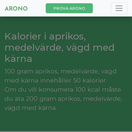
PROVA ARONO
Kalorier i aprikos,
medelvärde, vägd med
kärna
100 gram aprikos, medelvärde, vägd
med kärna innehåller 50 kalorier.
Om du vill konsumera 100 kcal måste
du äta 200 gram aprikos, medelvärde,
vägd med kärna.