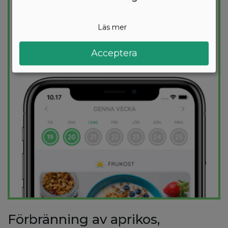
för dig och 1000+ hälsosamma recept
säkerställer att du håller dig inom ditt
Läs mer
kalorimål varje dag.
Acceptera
PROVA
GRATIS
Förbränning av aprikos,