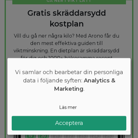
GÅ NER I VIKT LÄTT
Gratis skräddarsydd
kostplan
Vill du gå ner några kilo? Med Arono får du
den mest effektiva guiden till
viktminskning. En dietplan är skräddarsydd
för dig och 1000+ hälsosamma recept
säkerställer att du håller dig inom ditt
Vi samlar och bearbetar din personliga
kalorimål varje dag.
data i följande syften:
Analytics &
Marketing
.
PROVA
GRATIS
Läs mer
Acceptera