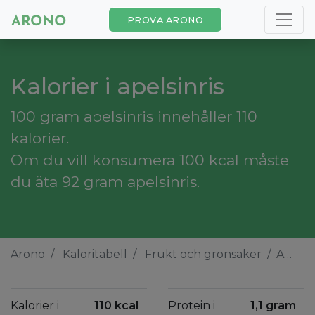
PROVA ARONO
Kalorier i apelsinris
100 gram apelsinris innehåller 110
kalorier.
Om du vill konsumera 100 kcal måste
du äta 92 gram apelsinris.
Arono
Kaloritabell
Frukt och grönsaker
Apelsinris
Kalorier i
110 kcal
Protein i
1,1 gram