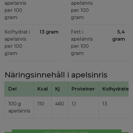
apelsinris
apelsinris
per 100
per 100
gram:
gram:
Kolhydrat i
13 gram
Fett i
5,4
apelsinris
apelsinris
gram
per 100
per 100
gram:
gram:
Näringsinnehåll i apelsinris
Del
Kcal
Kj
Proteiner
Kolhydrater
100 g
110
460
1,1
13
apelsinris