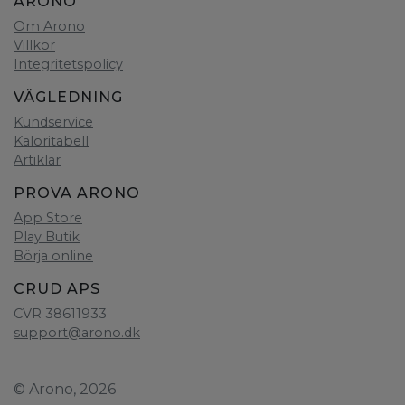
ARONO
Om Arono
Villkor
Integritetspolicy
VÄGLEDNING
Kundservice
Kaloritabell
Artiklar
PROVA ARONO
App Store
Play Butik
Börja online
CRUD APS
CVR 38611933
support@arono.dk
© Arono, 2026