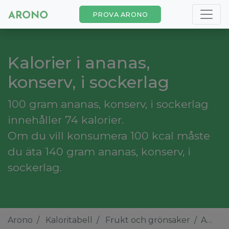
PROVA ARONO
Kalorier i ananas,
konserv, i sockerlag
100 gram ananas, konserv, i sockerlag
innehåller 74 kalorier.
Om du vill konsumera 100 kcal måste
du äta 140 gram ananas, konserv, i
sockerlag.
Arono
Kaloritabell
Frukt och grönsaker
Ananas, konserv, i sockerlag