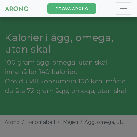
PROVA ARONO
Kalorier i ägg, omega,
utan skal
100 gram ägg, omega, utan skal
innehåller 140 kalorier.
Om du vill konsumera 100 kcal måste
du äta 72 gram ägg, omega, utan skal.
Arono
Kaloritabell
Mejeri
Ägg, omega, utan skal