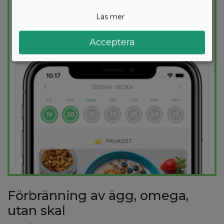
säkerställer att du håller dig inom ditt
kalorimål varje dag.
Läs mer
PROVA
GRATIS
Acceptera
Förbränning av ägg, omega,
utan skal